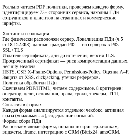
Реально читаем PDF политики, проверяем каждую форму,
идентифицируем 73+ сторонних сервиса, находим ПДн
сотрудников и клиентов на страницах и коммерческие
шрифты.
Хостинг и геолокация
Где физически расположен сервер. Локализация ПДн (ч.5
ст.18 152-ФЗ): данные граждан РФ — на серверах в РФ.
SSL / TLS
Издатель сертификата, дни до истечения, версия TLS.
Просроченный сертификат — риск компрометации данных.
Security Headers
HSTS, CSP, X-Frame-Options, Permissions-Policy. Оценка A–F.
Защита от XSS, clickjacking, утечки рефереров.
Политика обработки ПДн
Скачиваем PDF/HTML, читаем содержимое. 8 критериев:
оператор, цели, основания, права, сроки, трекеры, ТГП,
контакты.
Согласия в формах
Каждая форма анализируется отдельно: чекбокс, активная
фраза («нажимая…»), содержание согласий.
Формы сбора ПДн
Распознаём явные формы, попапы по триггер-кнопкам,
виджеты, iframe, интеграцию с CRM (Bitrix24, amoCRM,