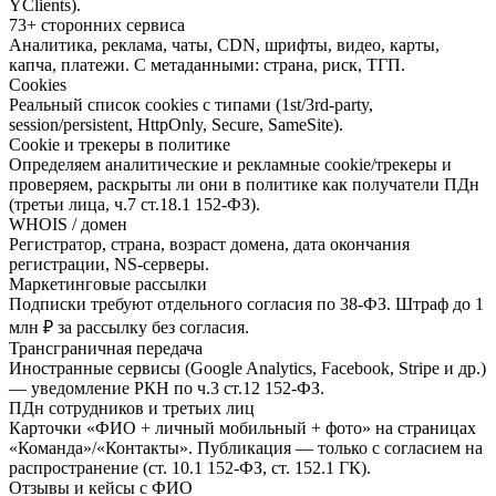
YClients).
73+ сторонних сервиса
Аналитика, реклама, чаты, CDN, шрифты, видео, карты,
капча, платежи. С метаданными: страна, риск, ТГП.
Cookies
Реальный список cookies с типами (1st/3rd-party,
session/persistent, HttpOnly, Secure, SameSite).
Cookie и трекеры в политике
Определяем аналитические и рекламные cookie/трекеры и
проверяем, раскрыты ли они в политике как получатели ПДн
(третьи лица, ч.7 ст.18.1 152-ФЗ).
WHOIS / домен
Регистратор, страна, возраст домена, дата окончания
регистрации, NS-серверы.
Маркетинговые рассылки
Подписки требуют отдельного согласия по 38-ФЗ. Штраф до 1
млн ₽ за рассылку без согласия.
Трансграничная передача
Иностранные сервисы (Google Analytics, Facebook, Stripe и др.)
— уведомление РКН по ч.3 ст.12 152-ФЗ.
ПДн сотрудников и третьих лиц
Карточки «ФИО + личный мобильный + фото» на страницах
«Команда»/«Контакты». Публикация — только с согласием на
распространение (ст. 10.1 152-ФЗ, ст. 152.1 ГК).
Отзывы и кейсы с ФИО