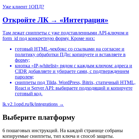
Уже клиент 1ОПД?
Откройте ЛК → «Интеграция»
Там лежат сниппеты с уже подставленными API-ключом и
form_id под конкретную форму. Кроме них:
готовый HTML-чекбокс со ссылками на согласие и
политику обработки ПДн: копируете и вставляете в
форму;
кнопка «IP-whitelist» рядом с каждым ключом: адреса и
CIDR добавляете и убираете сами, с подтверждением
паролем;
сниппеты под Tilda, WordPress, Bitrix, статичный HTML,
React и Server API: выбираете подходящий и копируете
готовый код.
lk.v2.1opd.ru/lk/integrations →
Выберите платформу
6 пошаговых инструкций. На каждой странице собраны
копируемые сниппеты, тип ключа и способ защиты.