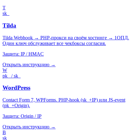
T
sk_
Tilda
Tilda Webhook → PHP-прокси на своём хостинге → 1ОПД.
Один ключ обслуживает все чекбоксы согласия.
Защита:
IP / HMAC
Открыть инструкцию →
W
pk_ / sk_
WordPress
Contact Form 7, WPForms. PHP-hook (sk_+IP) или JS-event
(pk_+Origin).
Защита:
Origin / IP
Открыть инструкцию →
B
sk_