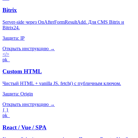
Bitrix
Server-side через OnAfterFormResultAdd. Для CMS Bitrix и
Bitrix24.
Защита:
IP
Открыть инструкцию →
</>
pk_
Custom HTML
Чистый HTML + vanilla JS. fetch() с публичным ключом.
Защита:
Origin
Открыть инструкцию →
{ }
pk_
React / Vue / SPA