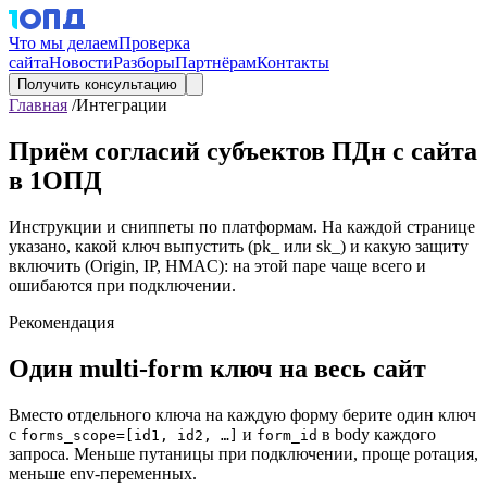
Что мы делаем
Проверка
сайта
Новости
Разборы
Партнёрам
Контакты
Получить консультацию
Главная
/
Интеграции
Приём согласий субъектов ПДн с сайта
в 1ОПД
Инструкции и сниппеты по платформам. На каждой странице
указано, какой ключ выпустить (pk_ или sk_) и какую защиту
включить (Origin, IP, HMAC): на этой паре чаще всего и
ошибаются при подключении.
Рекомендация
Один multi-form ключ на весь сайт
Вместо отдельного ключа на каждую форму берите один ключ
с
и
в body каждого
forms_scope=[id1, id2, …]
form_id
запроса. Меньше путаницы при подключении, проще ротация,
меньше env-переменных.