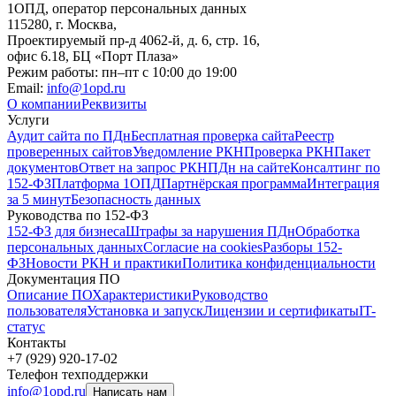
1ОПД, оператор персональных данных
115280, г. Москва,
Проектируемый пр-д 4062-й, д. 6, стр. 16,
офис 6.18, БЦ «Порт Плаза»
Режим работы: пн–пт с 10:00 до 19:00
Email:
info@1opd.ru
О компании
Реквизиты
Услуги
Аудит сайта по ПДн
Бесплатная проверка сайта
Реестр
проверенных сайтов
Уведомление РКН
Проверка РКН
Пакет
документов
Ответ на запрос РКН
ПДн на сайте
Консалтинг по
152-ФЗ
Платформа 1ОПД
Партнёрская программа
Интеграция
за 5 минут
Безопасность данных
Руководства по 152-ФЗ
152-ФЗ для бизнеса
Штрафы за нарушения ПДн
Обработка
персональных данных
Согласие на cookies
Разборы 152-
ФЗ
Новости РКН и практики
Политика конфиденциальности
Документация ПО
Описание ПО
Характеристики
Руководство
пользователя
Установка и запуск
Лицензии и сертификаты
IT-
статус
Контакты
+7 (929) 920-17-02
Телефон техподдержки
info@1opd.ru
Написать нам