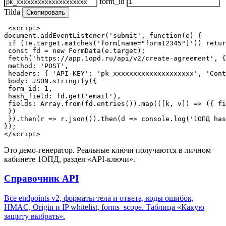
form_id
Tilda
Скопировать
<script>

document.addEventListener('submit', function(e) {

 if (!e.target.matches('form[name="form12345"]')) retur
 const fd = new FormData(e.target);

 fetch('https://app.1opd.ru/api/v2/create-agreement', {

 method: 'POST',

 headers: { 'API-KEY': 'pk_xxxxxxxxxxxxxxxxxxxx', 'Cont
 body: JSON.stringify({

 form_id: 1,

 hash_field: fd.get('email'),

 fields: Array.from(fd.entries()).map(([k, v]) => ({ fi
 })

 }).then(r => r.json()).then(d => console.log('1ОПД has
});

</script>
Это демо-генератор. Реальные ключи получаются в личном
кабинете 1ОПД, раздел «API-ключи».
Справочник API
Все endpoints v2, форматы тела и ответа, коды ошибок,
HMAC, Origin и IP whitelist, forms_scope. Таблица «Какую
защиту выбрать».