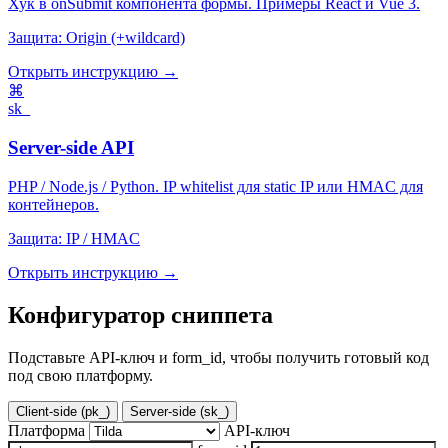
Хук в onSubmit компонента формы. Примеры React и Vue 3.
Защита:
Origin (+wildcard)
Открыть инструкцию →
⌘
sk_
Server-side API
PHP / Node.js / Python. IP whitelist для static IP или HMAC для
контейнеров.
Защита:
IP / HMAC
Открыть инструкцию →
Конфигуратор сниппета
Подставьте API-ключ и form_id, чтобы получить готовый код
под свою платформу.
Client-side (pk_)
Server-side (sk_)
Платформа
API-ключ