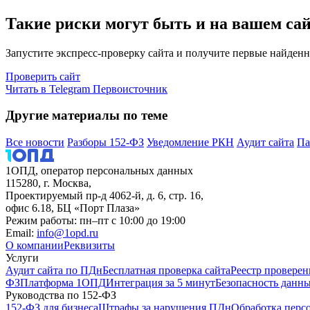
Такие риски могут быть и на вашем са
Запустите экспресс-проверку сайта и получите первые найденн
Проверить сайт
Читать в Telegram
Первоисточник
Другие материалы по теме
Все новости
Разборы 152-ФЗ
Уведомление РКН
Аудит сайта
Па
1ОПД, оператор персональных данных
115280, г. Москва,
Проектируемый пр-д 4062-й, д. 6, стр. 16,
офис 6.18, БЦ «Порт Плаза»
Режим работы: пн–пт с 10:00 до 19:00
Email:
info@1opd.ru
О компании
Реквизиты
Услуги
Аудит сайта по ПДн
Бесплатная проверка сайта
Реестр проверен
ФЗ
Платформа 1ОПД
Интеграция за 5 минут
Безопасность данн
Руководства по 152-ФЗ
152-ФЗ для бизнеса
Штрафы за нарушения ПДн
Обработка перс