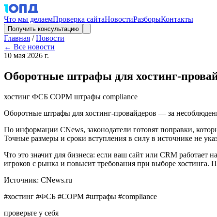
Что мы делаем
Проверка сайта
Новости
Разборы
Контакты
Получить консультацию
Главная
/
Новости
← Все новости
10 мая 2026 г.
Оборотные штрафы для хостинг-провай
хостинг
ФСБ
СОРМ
штрафы
compliance
Оборотные штрафы для хостинг-провайдеров — за несоблюде
По информации CNews, законодатели готовят поправки, котор
Точные размеры и сроки вступления в силу в источнике не ука
Что это значит для бизнеса: если ваш сайт или CRM работает н
игроков с рынка и повысит требования при выборе хостинга. 
Источник: CNews.ru
#хостинг #ФСБ #СОРМ #штрафы #compliance
проверьте у себя