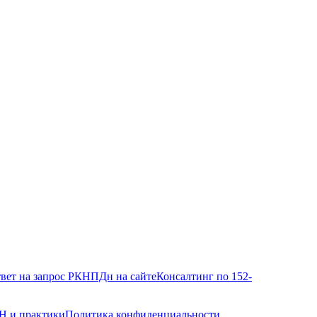
вет на запрос РКН
ПДн на сайте
Консалтинг по 152-
Н и практики
Политика конфиденциальности