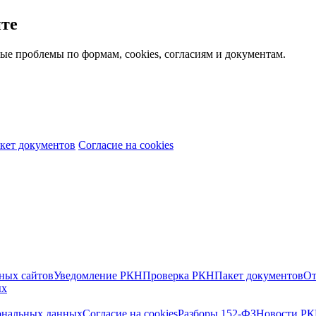
йте
ые проблемы по формам, cookies, согласиям и документам.
кет документов
Согласие на cookies
ных сайтов
Уведомление РКН
Проверка РКН
Пакет документов
От
ых
ональных данных
Согласие на cookies
Разборы 152-ФЗ
Новости РК