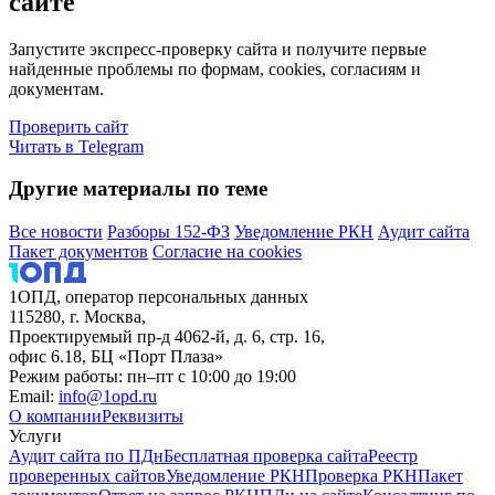
сайте
Запустите экспресс-проверку сайта и получите первые
найденные проблемы по формам, cookies, согласиям и
документам.
Проверить сайт
Читать в Telegram
Другие материалы по теме
Все новости
Разборы 152-ФЗ
Уведомление РКН
Аудит сайта
Пакет документов
Согласие на cookies
1ОПД, оператор персональных данных
115280, г. Москва,
Проектируемый пр-д 4062-й, д. 6, стр. 16,
офис 6.18, БЦ «Порт Плаза»
Режим работы: пн–пт с 10:00 до 19:00
Email:
info@1opd.ru
О компании
Реквизиты
Услуги
Аудит сайта по ПДн
Бесплатная проверка сайта
Реестр
проверенных сайтов
Уведомление РКН
Проверка РКН
Пакет