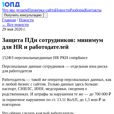
Что мы делаем
Проверка сайта
Новости
Разборы
Контакты
Получить консультацию
Главная
/
Новости
← Все новости
29 мая 2026 г.
Защита ПДн сотрудников: минимум
для HR и работодателей
152ФЗ
персональныеданные
HR
РКН
compliance
Персональные данные сотрудников — отдельная зона риска
для работодателя
Работодатель — такой же оператор персональных данных, как
и любой бизнес с сайтом. Только данных здесь больше:
паспорт, СНИЛС, ИНН, медсправки, сведения о
родственниках. И штрафы за нарушения те же — до 700 000 ₽
за первичное нарушение по ст. 13.11 КоАП, до 1,5 млн ₽ за
повторное.
Что обязан сделать каждый работодатель: